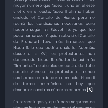
mayor número que Nicea II, uno en el este
y otro en el oeste. Nicea II afirma haber
anulado el Concilio de Hieria, pero no
reunió las condiciones necesarias para
hacerlo según
m.
Eduyot 1:5, ya que fue
poco numeroso. Y, quién sabe si el Concilio
de Fráncfort tuvo más firmantes que
Nicea II, lo que podría anularlo. Además,
desde el s. XVI, los protestantes han
denunciado Nicea II, añadiendo así más
“firmantes” no oficiales en contra de dicho
concilio. Aunque los protestantes nunca
nos hemos reunido para denunciar Nicea II
de forma ecuménica, no hay que
descartar nuestros números enormes.
[3]
En tercer lugar, y quizá para sorpresa de
algunos lectores, no defiendo (al menos no