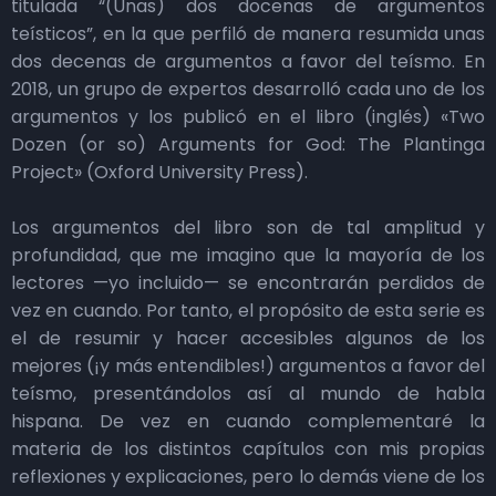
titulada “(Unas) dos docenas de argumentos
teísticos”, en la que perfiló de manera resumida unas
dos decenas de argumentos a favor del teísmo. En
2018, un grupo de expertos desarrolló cada uno de los
argumentos y los publicó en el libro (inglés) «Two
Dozen (or so) Arguments for God: The Plantinga
Project» (Oxford University Press).
Los argumentos del libro son de tal amplitud y
profundidad, que me imagino que la mayoría de los
lectores —yo incluido— se encontrarán perdidos de
vez en cuando. Por tanto, el propósito de esta serie es
el de resumir y hacer accesibles algunos de los
mejores (¡y más entendibles!) argumentos a favor del
teísmo, presentándolos así al mundo de habla
hispana. De vez en cuando complementaré la
materia de los distintos capítulos con mis propias
reflexiones y explicaciones, pero lo demás viene de los