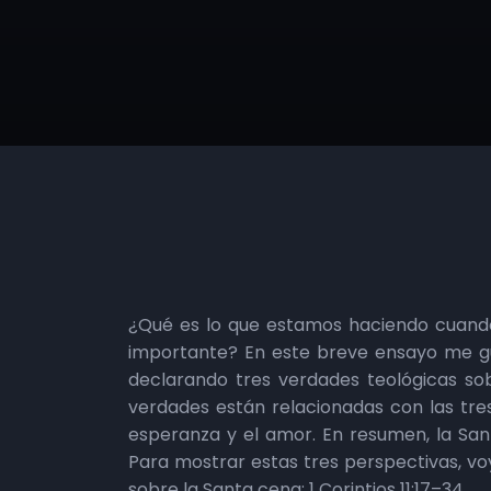
¿Qué es lo que estamos haciendo cuand
importante? En este breve ensayo me gu
declarando tres verdades teológicas sob
verdades están relacionadas con las tres 
esperanza y el amor. En resumen, la San
Para mostrar estas tres perspectivas, voy
sobre la Santa cena: 1 Corintios 11:17–34.