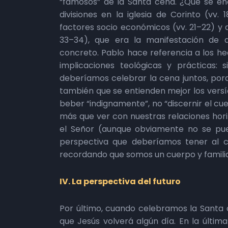
“famosos” de la Santa cena. ¿Qué se e
divisiones en la iglesia de Corinto (vv.
factores socio económicos (vv. 21–22) y 
33–34), que era la manifestación de
concreto. Pablo hace referencia a los h
implicaciones teológicas y prácticas:
deberíamos celebrar la cena juntos, por
también que se entienden mejor los versí
beber “indignamente”, no “discernir el cu
más que ver con nuestras relaciones hori
el Señor (aunque obviamente no se pue
perspectiva que deberíamos tener al c
recordando que somos un cuerpo y familia
IV. La perspectiva del futuro
Por último, cuando celebramos la Santa 
que Jesús volverá algún día. En la últim