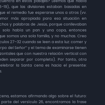
ncuentra en estos pasajes? Leemos que había
 18–19), que las divisiones estaban basadas en
que el remedio fue esperarse unos a otros (vv.
 amor más apropiada para esa situación en
echos y palabras de Jesús, porque conllevaban
 si solo había un pan y una copa, entonces
que somos una sola familia, y no muchas. Creo
culos 27–32 cuando se leen a esta luz: comer y
erpo del Señor” y el tema de examinarse tienen
zontales que con nuestra relación vertical con
den separar por completo). Por tanto, otra
elebrar la Santa cena es hacia el presente:
.
cena, estamos afirmando algo sobre el futuro:
a parte del versículo 26, encontramos la frase